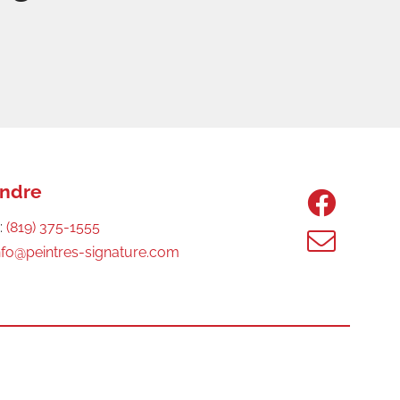
indre
:
(819) 375-1555
nfo@peintres-signature.com
embre
et